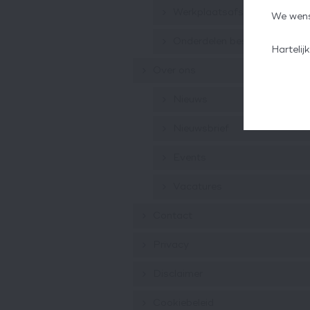
Werkplaatsafspraak
We wens
Onderdelen bestellen
Harteli
Over ons
Nieuws
Nieuwsbrief
Events
Vacatures
Contact
Privacy
Disclaimer
Cookiebeleid