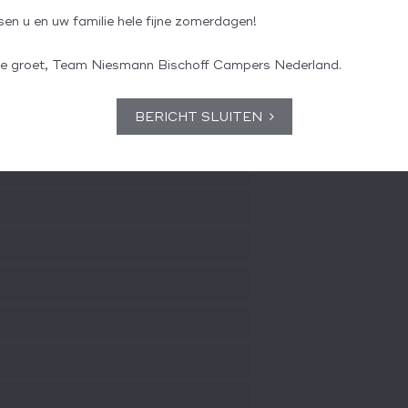
en u en uw familie hele fijne zomerdagen!
jke groet, Team Niesmann Bischoff Campers Nederland.
BERICHT SLUITEN