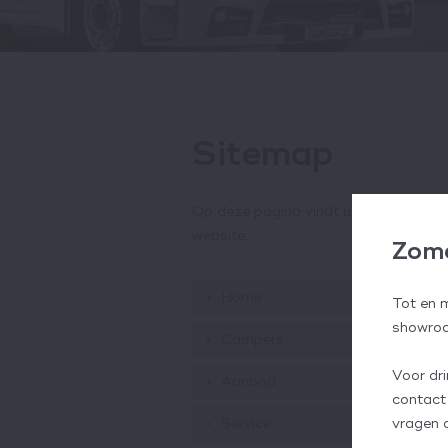
Sitemap
Op deze pagina vindt u een visuele w
website.
Zome
Home
Tot en 
showroo
Campers
Voor dr
Aanbod
contact
vragen 
Service