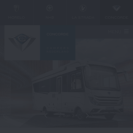
MORELO
N+B
LA STRADA
CONCORDE
MENU
2
van
3