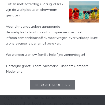
Tot en met zaterdag 22 aug 2026
Verwijzingen en hyperlinks
zijn de werkplaats en showroom
gesloten.
Verwijzingen of hyperlinks naar andere websites welke niet
het eigendom zijn van Concorde Campers Nederland dienen
Voor dringende zaken aangaande
enkel ter informatie van de gebruiker van deze website. Deze
de werkplaats kunt u contact opnemen per mail
websites worden niet door Concorde Campers Nederland
info@niesmannbischoff.nl. Voor vragen over verkoop kunt
onderhouden en Concorde Campers Nederland heeft geen
u ons eveneens per email bereiken.
enkele bemoeienis met de vorm en de inhoud van deze
websites. Concorde Campers Nederland geeft dan ook geen
We wensen u en uw familie hele fijne zomerdagen!
enkele garantie en aanvaardt ook geen aansprakelijkheid
met betrekking tot de toegankelijkheid en de inhoud van die
Hartelijke groet, Team Niesmann Bischoff Campers
websites.
Nederland.
Intellectuele eigendomsrechten
BERICHT SLUITEN
Alle op deze website afgebeelde gegevens, waaronder
begrepen teksten, foto's, illustraties, (handels-)namen,
logo's, woord- en beeldmerken zijn eigendom van of in