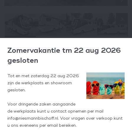
Merk:
Concorde
Zomervakantie tm 22 aug 2026
Transmissie:
Automaat
gesloten
Carrosserie:
Integraal
Bouwjaar:
2017
Tot en met zaterdag 22 aug 2026
Brandstof:
Diesel
zijn de werkplaats en showroom
Kenteken:
NJ870Z
gesloten.
Kilometerstand:
37.500 KM
Motorvermogen:
207 PK
Voor dringende zaken aangaande
Aantal cilinders:
4
de werkplaats kunt u contact opnemen per mail
Lengte:
889 cm
info@niesmannbischoff.nl. Voor vragen over verkoop kunt
Breedte:
240 cm
u ons eveneens per email bereiken.
Hoogte:
357 cm