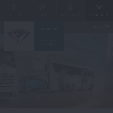
MORELO
N+B
LA STRADA
CONCORDE
MENU
2
van
3